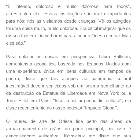
“É intenso, doloroso e muito doloroso para todos”,
acrescentou ela. “Essas instituições são muito importantes
para nós: nós as visitamos desde crianças. Vê-los atingidos
foi uma coisa muito, muito dolorosa. Era difícil imaginar que os
russos fossem tão bárbaros para atacar a Odesa central. Mas
eles são.”
Para colocar as coisas em perspectiva, Laura Ballman,
comentarista geopolítica baseada nos Estados Unidos com
uma experiência única em bens culturais em tempos de
guerra, disse que tais ataques ao patrimônio cultural
inestimável devem ser vistos sob um prisma semelhante ao
da destruição da Estátua da Liberdade em Nova York ou a
Torre Eiffel em Paris. “Isso constitui genocídio cultural”, ela
disse recentemente ao nosso podcast “Impacto Global”.
O museu de arte de Odesa fica perto das áreas de
armazenamento de grãos do porto principal, por isso é
especialmente vulnerável. Kovalchuk me disse que sua