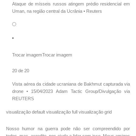
Ataque de mísseis russos atingem prédio residencial em
Uman, na região central da Ucrânia •
Reuters
Trocar imagem
Trocar imagem
20 de 20
Vista aérea da cidade ucraniana de Bakhmut capturada via
drone •
15/04/2023 Adam Tactic Group/Divulgação via
REUTERS
visualização default
visualização full
visualização grid
Nosso humor na guerra pode não ser compreendido por
todos, mas, acredite, nos ajuda a lidar com isso. Meus amigos