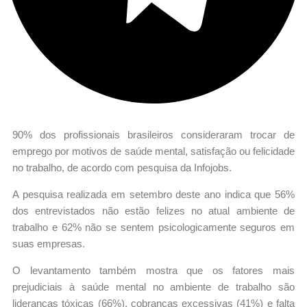
90% dos profissionais brasileiros consideraram trocar de
emprego por motivos de saúde mental, satisfação ou felicidade
no trabalho, de acordo com pesquisa da Infojobs.
A pesquisa realizada em setembro deste ano indica que 56%
dos entrevistados não estão felizes no atual ambiente de
trabalho e 62% não se sentem psicologicamente seguros em
suas empresas.
O levantamento também mostra que os fatores mais
prejudiciais à saúde mental no ambiente de trabalho são
lideranças tóxicas (66%), cobranças excessivas (41%) e falta