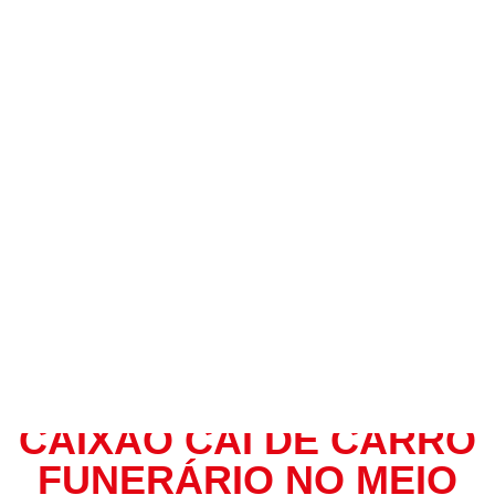
Home
Regional
Caixão cai de carro funerário no meio de avenida em Osasco
(SP)
CAIXÃO CAI DE CARRO
FUNERÁRIO NO MEIO