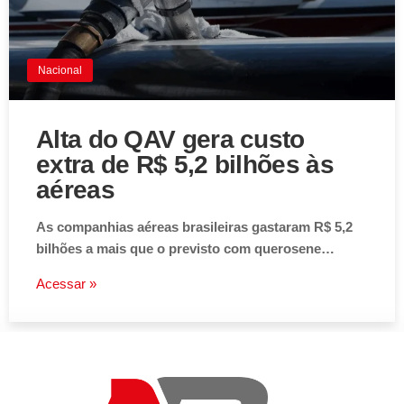
Acessar »
Aviso de Cookies!
Este website utiliza Cookies. Usamos cookies, garantindo
Nacional
experiência única em nosso site.
Aceitar
Alta do QAV gera custo
extra de R$ 5,2 bilhões às