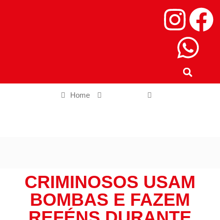
Home
Destaque
Criminosos usam bombas e fazem reféns durante assalto a
pedágio no litoral de SP
CRIMINOSOS USAM
BOMBAS E FAZEM
REFÉNS DURANTE