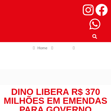
Home
Política
Dino libera R$ 370 milhões em emendas para governo cumprir
piso da saúde
DINO LIBERA R$ 370
MILHÕES EM EMENDAS
PARA GOVERNO