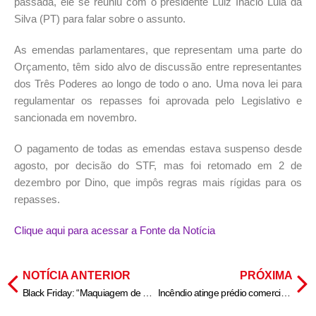
passada, ele se reuniu com o presidente Luiz Inácio Lula da
Silva (PT) para falar sobre o assunto.
As emendas parlamentares, que representam uma parte do
Orçamento, têm sido alvo de discussão entre representantes
dos Três Poderes ao longo de todo o ano. Uma nova lei para
regulamentar os repasses foi aprovada pelo Legislativo e
sancionada em novembro.
O pagamento de todas as emendas estava suspenso desde
agosto, por decisão do STF, mas foi retomado em 2 de
dezembro por Dino, que impôs regras mais rígidas para os
repasses.
Clique aqui para acessar a Fonte da Notícia
NOTÍCIA ANTERIOR
PRÓXIMA
Black Friday: “Maquiagem de preço“ é uma das maiores reclamações; aponta Procon-SP
Incêndio atinge prédio comercial em Ferraz de Vasconcelos, em SP