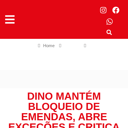
Home
Política
Dino mantém bloqueio de emendas, abre exceções e critica
“balbúrdia orçamentária“
DINO MANTÉM
BLOQUEIO DE
EMENDAS, ABRE
EXCEÇÕES E CRITICA