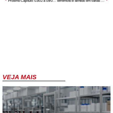
Próximo Capítulo: 03/02 a 09/02/2025 – Papa Francisco, Bill Gates, Fernando Meligeni
Terremoto é sentido em várias regiões da Argentina; internautas postam vídeos
VEJA MAIS