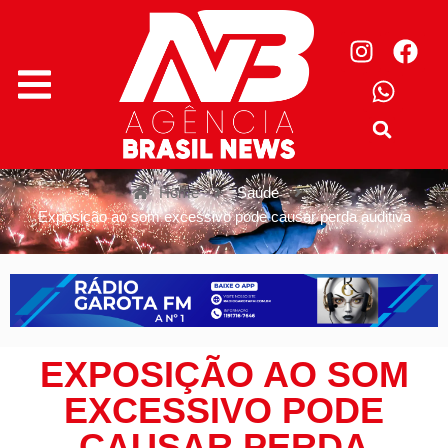
Home
Saúde
Exposição ao som excessivo pode causar perda auditiva
EXPOSIÇÃO AO SOM
EXCESSIVO PODE
CAUSAR PERDA