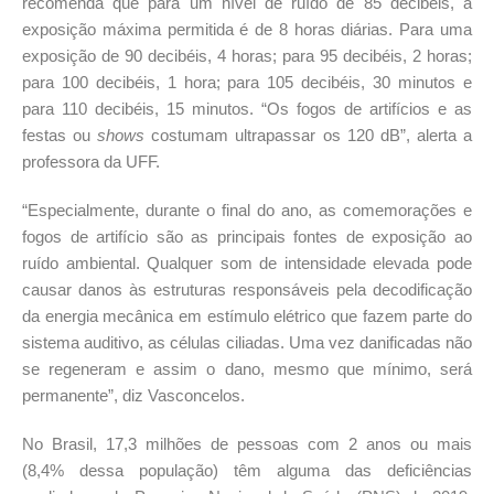
recomenda que para um nível de ruído de 85 decibéis, a
exposição máxima permitida é de 8 horas diárias. Para uma
exposição de 90 decibéis, 4 horas; para 95 decibéis, 2 horas;
para 100 decibéis, 1 hora; para 105 decibéis, 30 minutos e
para 110 decibéis, 15 minutos. “Os fogos de artifícios e as
festas ou
shows
costumam ultrapassar os 120 dB”, alerta a
professora da UFF.
“Especialmente, durante o final do ano, as comemorações e
fogos de artifício são as principais fontes de exposição ao
ruído ambiental. Qualquer som de intensidade elevada pode
causar danos às estruturas responsáveis pela decodificação
da energia mecânica em estímulo elétrico que fazem parte do
sistema auditivo, as células ciliadas. Uma vez danificadas não
se regeneram e assim o dano, mesmo que mínimo, será
permanente”, diz Vasconcelos.
No Brasil, 17,3 milhões de pessoas com 2 anos ou mais
(8,4% dessa população) têm alguma das deficiências