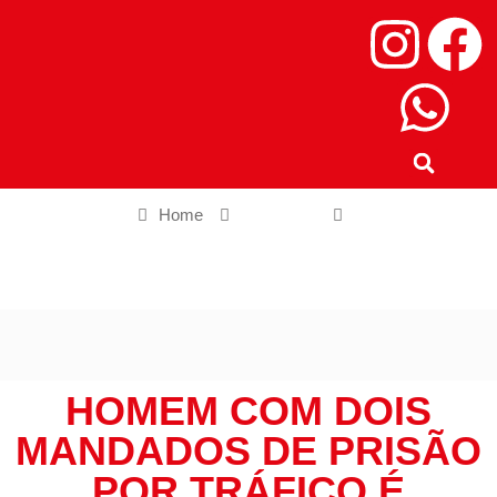
Home
Litoral SP
Homem com dois mandados de prisão por tráfico é capturado
pela ROMU na Vila São Vicente – Agora Litoral
HOMEM COM DOIS
MANDADOS DE PRISÃO
POR TRÁFICO É