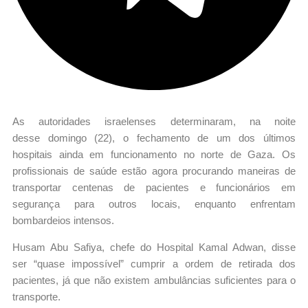
As autoridades israelenses determinaram, na noite
desse domingo (22), o fechamento de um dos últimos
hospitais ainda em funcionamento no norte de Gaza. Os
profissionais de saúde estão agora procurando maneiras de
transportar centenas de pacientes e funcionários em
segurança para outros locais, enquanto enfrentam
bombardeios intensos.
Husam Abu Safiya, chefe do Hospital Kamal Adwan, disse
ser “quase impossível” cumprir a ordem de retirada dos
pacientes, já que não existem ambulâncias suficientes para o
transporte.