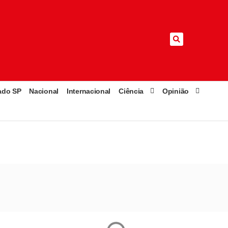
ado SP
Nacional
Internacional
Ciência
Opinião
 nesta sexta (26)