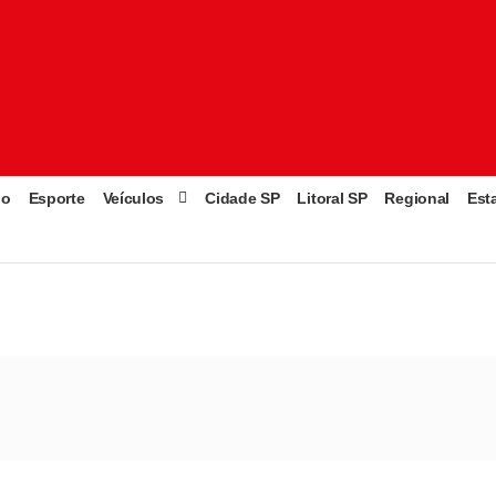
go
Esporte
Veículos
Cidade SP
Litoral SP
Regional
Est
J. Borges: exposição no Rio celebra obra do pernambucano, morto