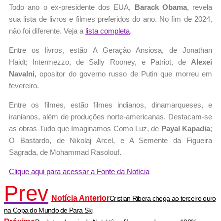
Todo ano o ex-presidente dos EUA,
Barack Obama
, revela
sua lista de livros e filmes preferidos do ano. No fim de 2024,
não foi diferente. Veja a
lista completa
.
Entre os livros, estão A Geração Ansiosa, de Jonathan
Haidt; Intermezzo, de Sally Rooney, e Patriot, de
Alexei
Navalni,
opositor do governo russo de Putin que morreu em
fevereiro.
Entre os filmes, estão filmes indianos, dinamarqueses, e
iranianos, além de produções norte-americanas. Destacam-se
as obras Tudo que Imaginamos Como Luz, de
Payal Kapadia
;
O Bastardo, de Nikolaj Arcel, e A Semente da Figueira
Sagrada, de Mohammad Rasolouf.
Clique aqui para acessar a Fonte da Notícia
Prev
Notícia Anterior
Cristian Ribera chega ao terceiro ouro
na Copa do Mundo de Para Ski