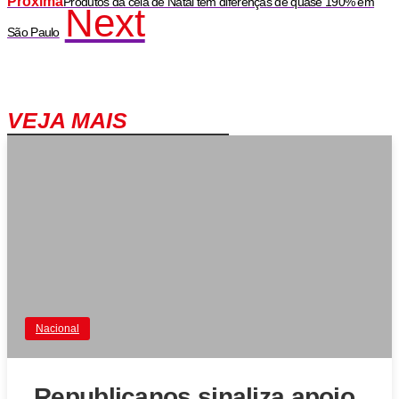
Próxima
Produtos da ceia de Natal têm diferenças de quase 190% em
Next
São Paulo
VEJA MAIS
Nacional
Republicanos sinaliza apoio