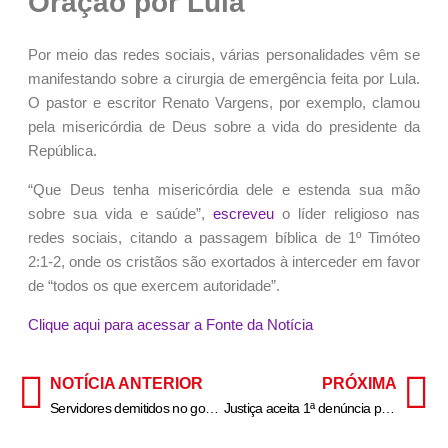
Oração por Lula
Por meio das redes sociais, várias personalidades vêm se
manifestando sobre a cirurgia de emergência feita por Lula.
O pastor e escritor Renato Vargens, por exemplo, clamou
pela misericórdia de Deus sobre a vida do presidente da
República.
“Que Deus tenha misericórdia dele e estenda sua mão
sobre sua vida e saúde”,
escreveu
o líder religioso nas
redes sociais, citando a passagem bíblica de 1º Timóteo
2:1-2, onde os cristãos são exortados à interceder em favor
de “todos os que exercem autoridade”.
Clique aqui para acessar a Fonte da Notícia
NOTÍCIA ANTERIOR
PRÓXIMA
Servidores demitidos no governo Collor denunciam assédio e acionam MPT
Justiça aceita 1ª denúncia por homicídio na Operação Verão da Baixada Santista