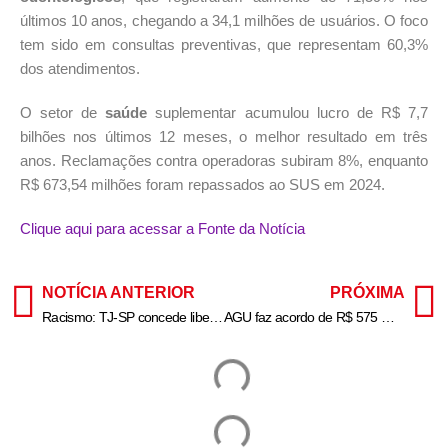
últimos 10 anos, chegando a 34,1 milhões de usuários. O foco
tem sido em consultas preventivas, que representam 60,3%
dos atendimentos.
O setor de
saúde
suplementar acumulou lucro de R$ 7,7
bilhões nos últimos 12 meses, o melhor resultado em três
anos. Reclamações contra operadoras subiram 8%, enquanto
R$ 673,54 milhões foram repassados ao SUS em 2024.
Clique aqui para acessar a Fonte da Notícia
NOTÍCIA ANTERIOR
PRÓXIMA
Racismo: TJ-SP concede liberdade provisória a atletas do River Plate
AGU faz acordo de R$ 575 mi para pagamento de dívidas de FGTS da Varig