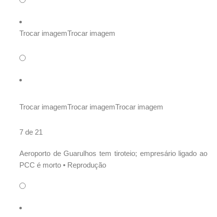
Trocar imagem
Trocar imagem
Trocar imagem
Trocar imagem
Trocar imagem
7 de 21
Aeroporto de Guarulhos tem tiroteio; empresário ligado ao
PCC é morto •
Reprodução