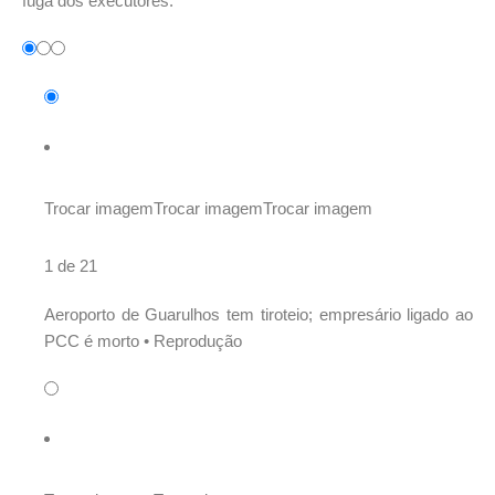
fuga dos executores.
Trocar imagem
Trocar imagem
Trocar imagem
1 de 21
Aeroporto de Guarulhos tem tiroteio; empresário ligado ao
PCC é morto •
Reprodução