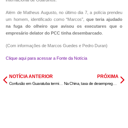
Além de Matheus Augusto, no último dia 7, a polícia prendeu
um homem, identificado como “Marcos”,
que teria ajudado
na fuga do olheiro que avisou os executares que o
empresário delator do PCC tinha desembarcado
.
(Com informações de Marcos Guedes e Pedro Duran)
Clique aqui para acessar a Fonte da Notícia
NOTÍCIA ANTERIOR
PRÓXIMA
Confusão em Guaratuba termina com homem ferido por estilete e dois presos
Na China, taxa de desemprego de jovens cai para 17,6% e reforça tensões