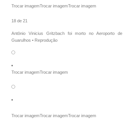
Trocar imagem
Trocar imagem
Trocar imagem
18 de 21
Antônio Vinicius Gritzbach foi morto no Aeroporto de
Guarulhos •
Reprodução
Trocar imagem
Trocar imagem
Trocar imagem
Trocar imagem
Trocar imagem