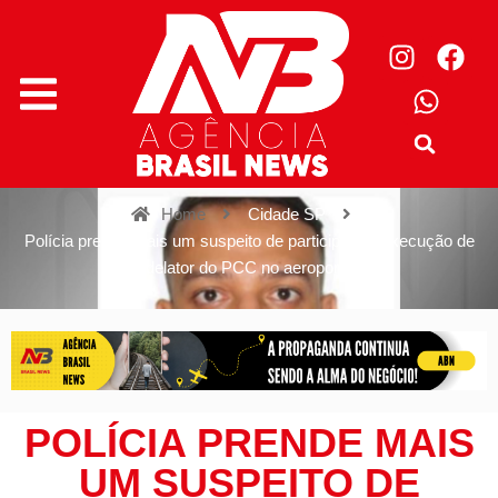
Home
Cidade SP
Polícia prende mais um suspeito de participar da execução de
delator do PCC no aeroporto
POLÍCIA PRENDE MAIS
UM SUSPEITO DE