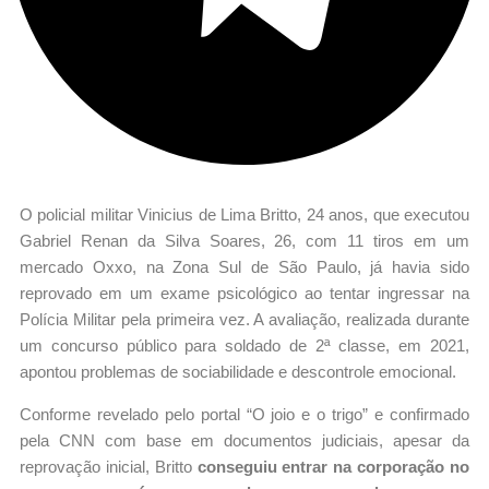
O policial militar Vinicius de Lima Britto, 24 anos, que executou
Gabriel Renan da Silva Soares, 26, com 11 tiros em um
mercado Oxxo, na Zona Sul de São Paulo, já havia sido
reprovado em um exame psicológico ao tentar ingressar na
Polícia Militar pela primeira vez. A avaliação, realizada durante
um concurso público para soldado de 2ª classe, em 2021,
apontou problemas de sociabilidade e descontrole emocional.
Conforme revelado pelo portal “O joio e o trigo” e confirmado
pela CNN com base em documentos judiciais, apesar da
reprovação inicial, Britto
conseguiu entrar na corporação no