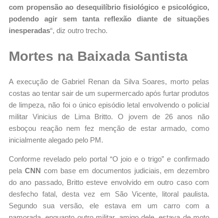
com propensão ao desequilíbrio fisiológico e psicológico,
podendo agir sem tanta reflexão diante de situações
inesperadas
“, diz outro trecho.
Mortes na Baixada Santista
A execução de Gabriel Renan da Silva Soares, morto pelas
costas ao tentar sair de um supermercado após furtar produtos
de limpeza, não foi o único episódio letal envolvendo o policial
militar Vinicius de Lima Britto. O jovem de 26 anos não
esboçou reação nem fez menção de estar armado, como
inicialmente alegado pelo PM.
Conforme revelado pelo portal “O joio e o trigo” e confirmado
pela
CNN
com base em documentos judiciais, em dezembro
do ano passado, Britto esteve envolvido em outro caso com
desfecho fatal, desta vez em São Vicente, litoral paulista.
Segundo sua versão, ele estava em um carro com a
namorada, enquanto outro militar, amigo dele, estava de moto