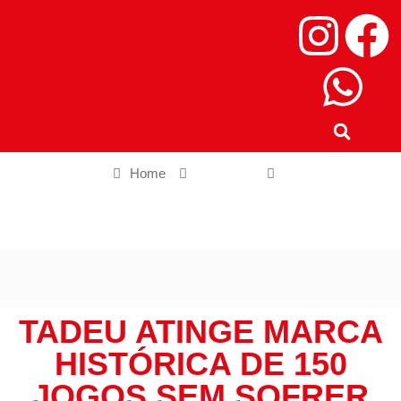
Home
Esportes
Tadeu atinge marca histórica de 150 jogos sem sofrer gols e
marca na vitória do Goiás
TADEU ATINGE MARCA
HISTÓRICA DE 150
JOGOS SEM SOFRER