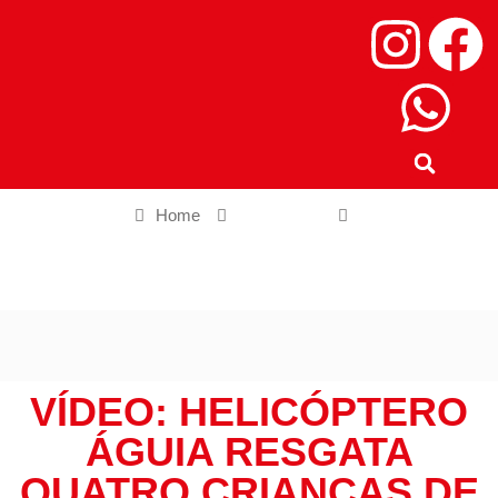
Home
Estado SP
Vídeo: helicóptero Águia resgata quatro crianças de afogamento
em Ubatuba
VÍDEO: HELICÓPTERO
ÁGUIA RESGATA
QUATRO CRIANÇAS DE