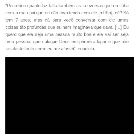
“Percebi o quanto faz falta também as conversas que eu tinha
com o meu pai que eu não tava tendo com ele [o filho], né? Só
tem 7 anos, mas dá para você conversar com ele umas
coisas tão profundas que eu nem imaginava que dava. […] Eu
quero que ele seja uma pessoa muito boa e ele vai ser seja
uma pessoa, que coloque Deus em primeiro lugar e que não
se afaste tanto como eu me afastei”, concluiu.