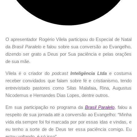
O apresentador Rogério Vilela participou do Especial de Natal
da
Brasil Paralelo
e falou sobre sua conversão ao Evangelho,
dizendo ser grato a Deus por Sua paciência e pelas orações
de sua mãe.
Vilela é o criador do
podcast
Inteligência Ltda
e costuma
receber convidados que falam sobre fé e cristianismo, tendo
entrevistado pastores como Silas Malafaia, Rina, Augustus
Nicodemus e Hernandes Dias Lopes, dentre outros.
Em sua participação no programa da
Brasil Paralelo
, falou a
respeito de sua jornada até a conversão ao Evangelho: “Minha
vida ela sempre foi foi marcada por por essas idas e vindas, e
eu tenho a sorte de de Deus ter essa paciência comigo. Eu
estou voltando, é só isso”.