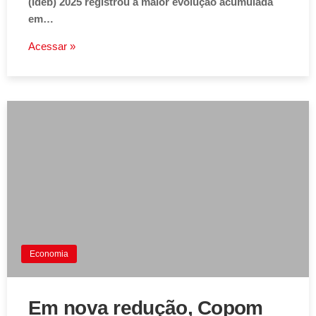
(Ideb) 2025 registrou a maior evolução acumulada
em…
Acessar »
Economia
Em nova redução, Copom