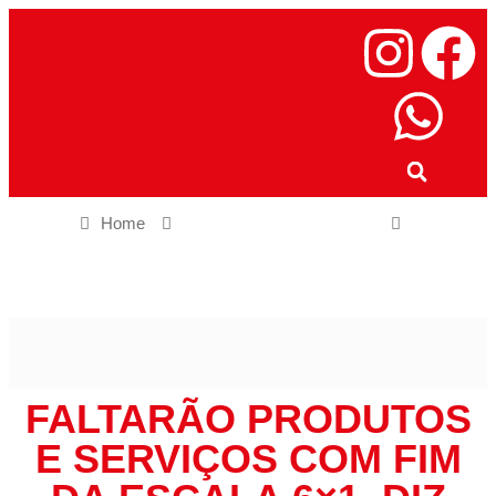
Home
Empregos e oportunidade
Faltarão produtos e serviços com fim da escala 6×1, diz
presidente da Fiemg ao CNN Money
FALTARÃO PRODUTOS
E SERVIÇOS COM FIM