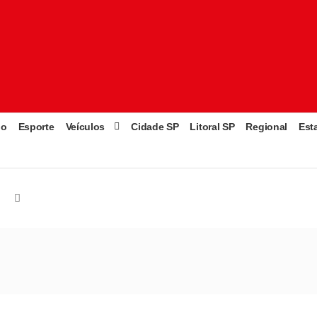
go
Esporte
Veículos
Cidade SP
Litoral SP
Regional
Est
l
STF manda conselheiro do TCE-RJ afastado por corrupção vo